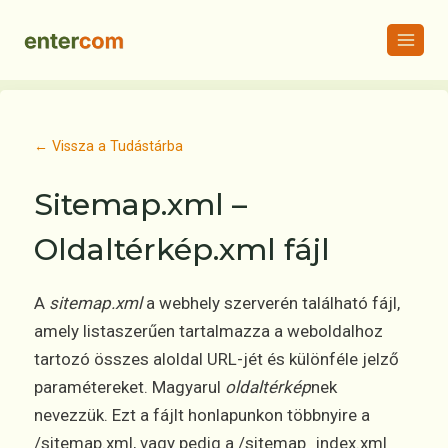
Skip
to
content
← Vissza a Tudástárba
Sitemap.xml –
Oldaltérkép.xml fájl
A
sitemap.xml
a webhely szerverén található fájl,
amely listaszerűen tartalmazza a weboldalhoz
tartozó összes aloldal URL-jét és különféle jelző
paramétereket. Magyarul
oldaltérkép
nek
nevezzük. Ezt a fájlt honlapunkon többnyire a
/sitemap.xml, vagy pedig a /sitemap_index.xml