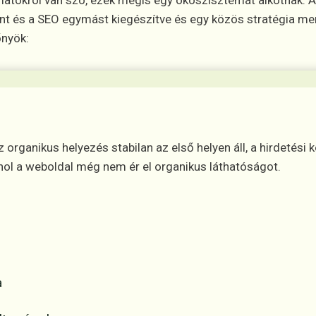
yamatokról van szó, ezek mégis egy ökoszisztémát alkotnak.
nt és a SEO egymást kiegészítve és egy közös stratégia m
őnyök:
organikus helyezés stabilan az első helyen áll, a hirdetési 
ahol a weboldal még nem ér el organikus láthatóságot.
a