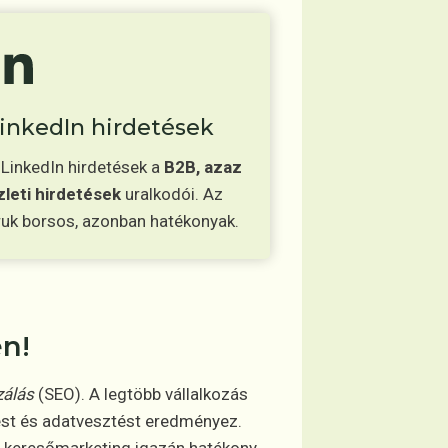
inkedIn hirdetések
 LinkedIn hirdetések a
B2B, azaz
zleti hirdetések
uralkodói. Az
ruk borsos, azonban hatékonyak.
en!
zálás
(SEO). A legtöbb vállalkozás
ést és adatvesztést eredményez.