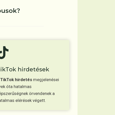
pusok?
ikTok hirdetések
A
TikTok hirdetés
megjelenései
vek óta hatalmas
épszerűségnek örvendenek a
atalmas elérések végett.