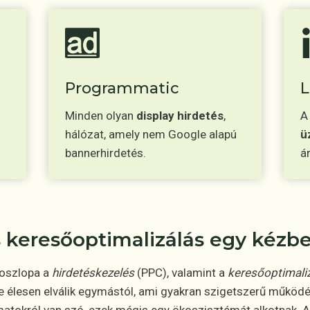
Programmatic
L
Minden olyan
display hirdetés
,
A
hálózat, amely nem Google alapú
ü
bannerhirdetés.
á
 keresőoptimalizálás egy kézb
óoszlopa a
hirdetéskezelés
(PPC), valamint a
keresőoptimali
e élesen elválik egymástól, ami gyakran szigetszerű működ