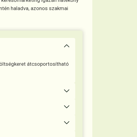
 A keresőmarketing igazán hatékony
entén haladva, azonos szakmai
költségkeret átcsoportosítható