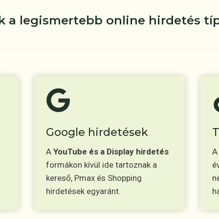
k a legismertebb online hirdetés tí
Google hirdetések
T
A
YouTube és a Display hirdetés
formákon kívül ide tartoznak a
é
kereső, Pmax és Shopping
n
hirdetések egyaránt.
h