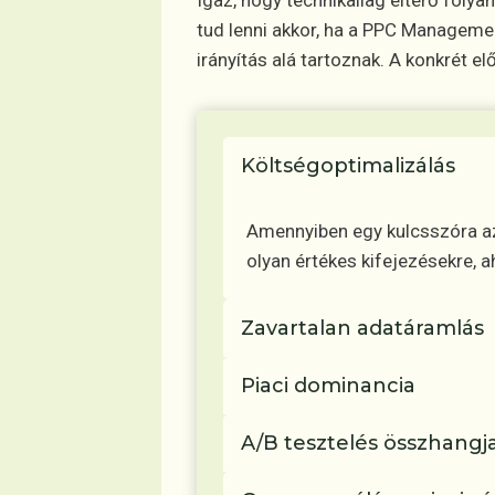
Igaz, hogy technikailag eltérő fol
tud lenni akkor, ha a PPC Manageme
irányítás alá tartoznak. A konkrét el
Költségoptimalizálás
Amennyiben egy kulcsszóra az 
olyan értékes kifejezésekre, 
Zavartalan adatáramlás
Piaci dominancia
A/B tesztelés összhangj