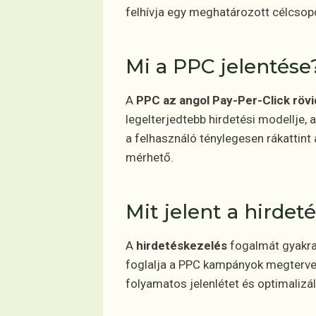
felhívja egy meghatározott célcsoport
Mi a PPC jelentése
A
PPC az angol Pay-Per-Click rövi
legelterjedtebb hirdetési modellje, 
a felhasználó ténylegesen rákattint
mérhető.
Mit jelent a hirdet
A
hirdetéskezelés
fogalmát gyakra
foglalja a PPC kampányok megtervezé
folyamatos jelenlétet és optimalizál