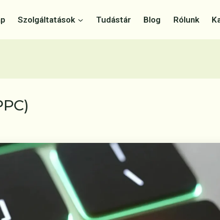
ap
Szolgáltatások
Tudástár
Blog
Rólunk
K
PPC)