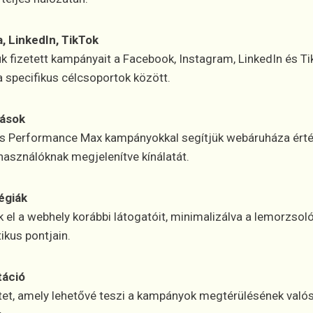
, LinkedIn, TikTok
 fizetett kampányait a Facebook, Instagram, LinkedIn és Tik
 specifikus célcsoportok között.
ások
és Performance Max kampányokkal segítjük webáruháza értéke
használóknak megjelenítve kínálatát.
égiák
 el a webhely korábbi látogatóit, minimalizálva a lemorzsol
ikus pontjain.
táció
etet, amely lehetővé teszi a kampányok megtérülésének valós 