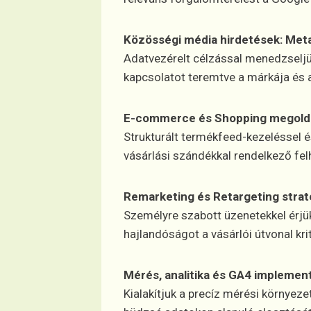
Közösségi média hirdetések: Meta
Adatvezérelt célzással menedzseljük
kapcsolatot teremtve a márkája és a
E-commerce és Shopping megold
Strukturált termékfeed-kezeléssel 
vásárlási szándékkal rendelkező fel
Remarketing és Retargeting strat
Személyre szabott üzenetekkel érjük
hajlandóságot a vásárlói útvonal krit
Mérés, analitika és GA4 implemen
Kialakítjuk a precíz mérési környez