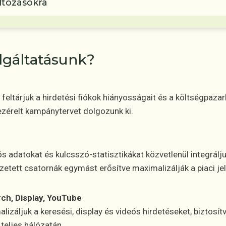
áltozásokra
olgáltatásunk?
eltárjuk a hirdetési fiókok hiányosságait és a költségpazar
vezérelt kampánytervet dolgozunk ki.
 adatokat és kulcsszó-statisztikákat közvetlenül integrálju
zetett csatornák egymást erősítve maximalizálják a piaci jel
ch, Display, YouTube
izáljuk a keresési, display és videós hirdetéseket, biztosít
teljes hálózatán.