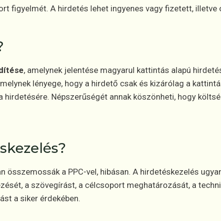
 figyelmét. A hirdetés lehet ingyenes vagy fizetett, illetve o
?
dítése
, amelynek jelentése magyarul kattintás alapú hirdeté
amelynek lényege, hogy a hirdető csak és kizárólag a kattintá
 a hirdetésére. Népszerűségét annak köszönheti, hogy költs
éskezelés?
n összemossák a PPC-vel, hibásan. A hirdetéskezelés ugya
sét, a szövegírást, a célcsoport meghatározását, a technik
ást a siker érdekében.