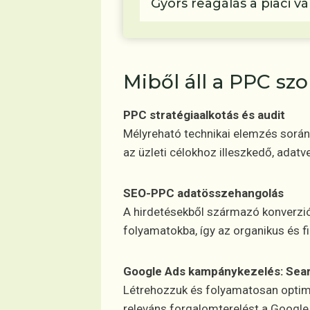
Gyors reagálás a piaci v
Miből áll a PPC sz
PPC stratégiaalkotás és audit
Mélyreható technikai elemzés során f
az üzleti célokhoz illeszkedő, adat
SEO-PPC adatösszehangolás
A hirdetésekből származó konverziós
folyamatokba, így az organikus és fi
Google Ads kampánykezelés: Sear
Létrehozzuk és folyamatosan optimal
releváns forgalomterelést a Google 