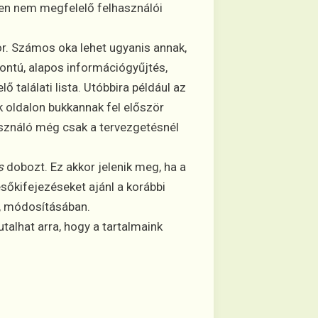
ően nem megfelelő felhasználói
or. Számos oka lehet ugyanis annak,
pontú, alapos információgyűjtés,
találati lista. Utóbbira például az
k oldalon bukkannak fel először
asználó még csak a tervezgetésnél
s
dobozt. Ez akkor jelenik meg, ha a
esőkifejezéseket ajánl a korábbi
n, módosításában.
talhat arra, hogy a tartalmaink