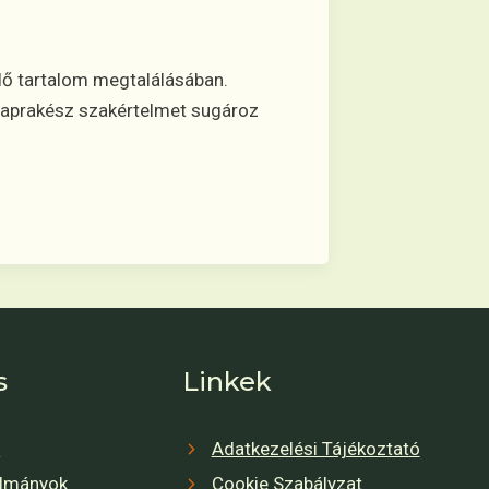
elő tartalom megtalálásában.
, naprakész szakértelmet sugároz
s
Linkek
r
Adatkezelési Tájékoztató
ulmányok
Cookie Szabályzat