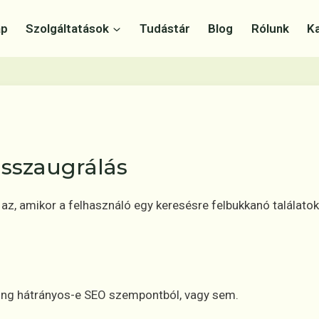
ap
Szolgáltatások
Tudástár
Blog
Rólunk
K
isszaugrálás
az, amikor a felhasználó egy keresésre felbukkanó találatok 
ing hátrányos-e SEO szempontból, vagy sem.