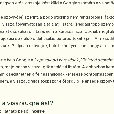
t nagyon erős visszajelzést küld a Google számára a vélhet
le szóvivője) szerint, a pogo sticking nem rangsorolási fakt
 vissza folyamatosan a találati listára. (Például több szem
nálat összehasonlítása, nem a keresési szándéknak megfelelő 
ejezésre az első oldal csakis bútorboltokat ajánl. A másodi
zunk…? típusú szövegek, holott könnyen lehet, hogy a felh
ette be a Google a
Kapcsolódó keresések / Related searche
ra, majd onnan visszaugrik a találati listára. A dobozban ker
 amik segíthetnek a felhasználónak keresése pontosításába
nem, a visszaugrálás többször előforduló jelensége bizony u
 a visszaugrálást?
l látható belső linkekkel.