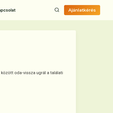
apcsolat
Ajánlatkérés
között oda-vissza ugrál a találati