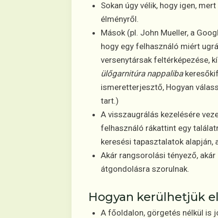
Sokan úgy vélik, hogy igen, mer
élményről.
Mások (pl. John Mueller, a Goog
hogy egy felhasználó miért ugrál
versenytársak feltérképezése, kí
ülőgarnitúra nappaliba
keresőkif
ismeretterjesztő, Hogyan válass
tart.)
A visszaugrálás kezelésére vez
felhasználó rákattint egy találat
keresési tapasztalatok alapján,
Akár rangsorolási tényező, akár 
átgondolásra szorulnak.
Hogyan kerülhetjük el
A főoldalon, görgetés nélkül is jó