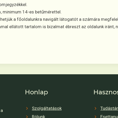
alomjegyzékkel.
ó, minimum 14-es betűmérettel.
thetjük a főoldalunkra navigált látogatót a számára megfel
mal ellátott tartalom is bizalmat ébreszt az oldalunk iránt
Honlap
Haszno
Szolgáltatások
Tudástá
 a
Rólunk
Esettan