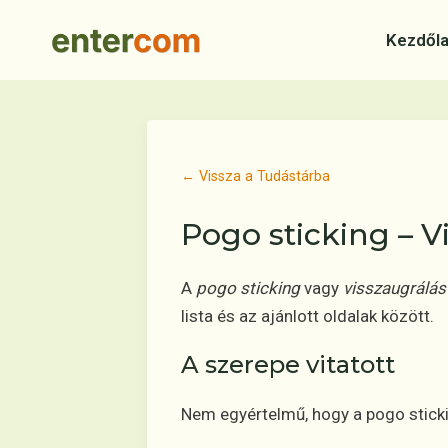
Skip
to
Kezdől
content
← Vissza a Tudástárba
Pogo sticking – V
A
pogo sticking
vagy
visszaugrálás
lista és az ajánlott oldalak között.
A szerepe vitatott
Nem egyértelmű, hogy a pogo stick