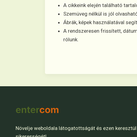
A cikkeink elején található tart
Szemüveg nélkül is jól olvashat
Ábrák, képek használatával segí
A rendszeresen frissített, dátum
rólunk.
Növelje weboldala látogatottságát és ezen keresztül
sikerességét!