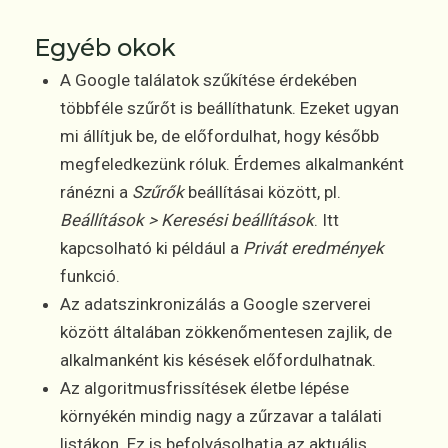
Egyéb okok
A Google találatok szűkítése érdekében
többféle szűrőt is beállíthatunk. Ezeket ugyan
mi állítjuk be, de előfordulhat, hogy később
megfeledkezünk róluk. Érdemes alkalmanként
ránézni a
Szűrők
beállításai között, pl.
Beállítások > Keresési beállítások
. Itt
kapcsolható ki például a
Privát eredmények
funkció.
Az adatszinkronizálás a Google szerverei
között általában zökkenőmentesen zajlik, de
alkalmanként kis késések előfordulhatnak.
Az algoritmusfrissítések életbe lépése
környékén mindig nagy a zűrzavar a találati
listákon. Ez is befolyásolhatja az aktuális