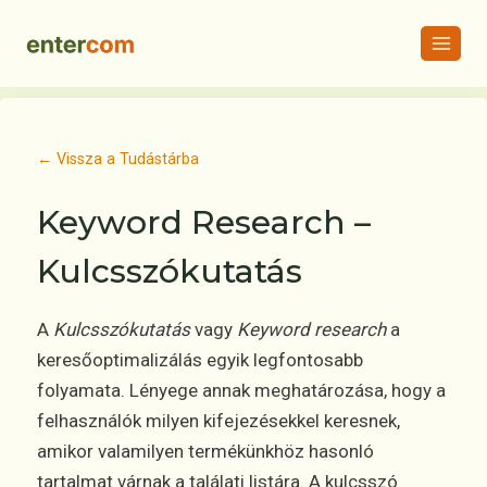
Skip
to
content
← Vissza a Tudástárba
Keyword Research –
Kulcsszókutatás
A
Kulcsszókutatás
vagy
Keyword research
a
keresőoptimalizálás egyik legfontosabb
folyamata. Lényege annak meghatározása, hogy a
felhasználók milyen kifejezésekkel keresnek,
amikor valamilyen termékünkhöz hasonló
tartalmat várnak a találati listára. A kulcsszó