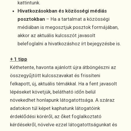
kattintunk.
Hivatkozásokban és közösségi médiás
posztokban
– Ha a tartalmat a közösségi
médiában is megosztjuk posztok formájában,
akkor az aktuális kulcsszót javasolt
belefoglalni a hivatkozáshoz írt bejegyzésbe is.
+ 1 tipp
Kéthetente, havonta ajánlott újra átböngészni az
összegyűjtött kulcsszavakat és frissíteni
felkapott, új, aktuális témákkal. Ha a fent javasolt
lépéseket követjük, belátható időn belül
növekedhet honlapunk látogatottsága. A száraz
adatokon túl képet kaphatunk látogatóink
érdeklődési köréről, az őket foglalkoztató
kérdésekről, növelve ezzel látogatottságunkat és