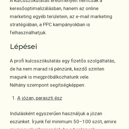
A kulcsszókutatás eredményeit nemcsak a
keresőoptimalizálásban, hanem az online
marketing egyéb területein, az e-mail marketing
stratégiában, a PPC kampányokban is
felhasználhatjuk.
Lépései
A profi kulcsszókutatás egy fizetős szolgáltatás,
de ha nem marad rá pénzünk, kezdő szinten
magunk is megpróbálkozhatunk vele.
Néhány szempont segítségképpen:
A józan, paraszti ész
Indulásként egyszerűen használjuk a józan
eszünket. Írjunk fel minimum 50–100 szót, amire