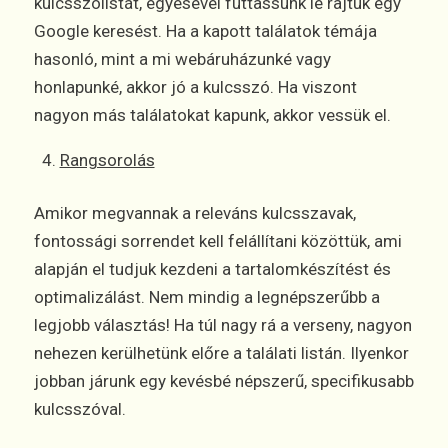
kulcsszólistát, egyesével futtassunk le rajtuk egy
Google keresést. Ha a kapott találatok témája
hasonló, mint a mi webáruházunké vagy
honlapunké, akkor jó a kulcsszó. Ha viszont
nagyon más találatokat kapunk, akkor vessük el.
Rangsorolás
Amikor megvannak a releváns kulcsszavak,
fontossági sorrendet kell felállítani közöttük, ami
alapján el tudjuk kezdeni a tartalomkészítést és
optimalizálást. Nem mindig a legnépszerűbb a
legjobb választás! Ha túl nagy rá a verseny, nagyon
nehezen kerülhetünk előre a találati listán. Ilyenkor
jobban járunk egy kevésbé népszerű, specifikusabb
kulcsszóval.