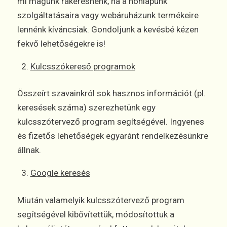
mi magunk rákeresnénk, ha a honlapunk
szolgáltatásaira vagy webáruházunk termékeire
lennénk kíváncsiak. Gondoljunk a kevésbé kézen
fekvő lehetőségekre is!
Kulcsszókereső programok
Összeírt szavainkról sok hasznos információt (pl.
keresések száma) szerezhetünk egy
kulcsszótervező program segítségével. Ingyenes
és fizetős lehetőségek egyaránt rendelkezésünkre
állnak.
Google keresés
Miután valamelyik kulcsszótervező program
segítségével kibővítettük, módosítottuk a