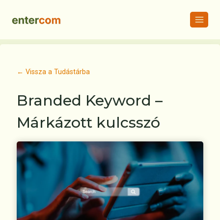
Skip
to
content
← Vissza a Tudástárba
Branded Keyword –
Márkázott kulcsszó