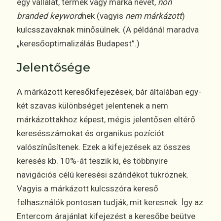
egy vállalat, termék vagy márka nevét,
non
branded keyword
nek (vagyis
nem márkázott
)
kulcsszavaknak minősülnek. (A példánál maradva
„keresőoptimalizálás Budapest”.)
Jelentősége
A márkázott keresőkifejezések, bár általában egy-
két szavas különbséget jelentenek a nem
márkázottakhoz képest, mégis jelentősen eltérő
keresésszámokat és organikus pozíciót
valószínűsítenek. Ezek a kifejezések az összes
keresés kb. 10%-át teszik ki, és többnyire
navigációs célú keresési szándékot tükröznek.
Vagyis a márkázott kulcsszóra kereső
felhasználók pontosan tudják, mit keresnek. Így az
Entercom árajánlat kifejezést a keresőbe beütve